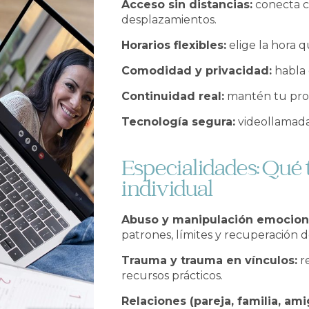
Acceso sin distancias:
conecta co
desplazamientos.
Horarios flexibles:
elige la hora q
Comodidad y privacidad:
habla 
Continuidad real:
mantén tu proc
Tecnología segura:
videollamada 
Especialidades: Qué 
individual
Abuso y manipulación emociona
patrones, límites y recuperación 
Trauma y trauma en vínculos:
re
recursos prácticos.
Relaciones (pareja, familia, ami