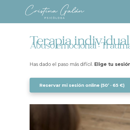
Terapia individual
Abuso emocional · Trauma ·
Has dado el paso más difícil.
Elige tu sesió
Reservar mi sesión online (50’ · 65 €)