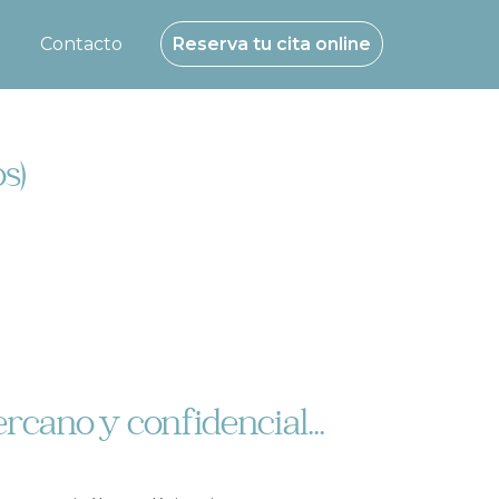
g
Contacto
Reserva tu cita online
s)
cercano y confidencial…