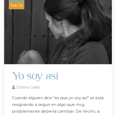
Feb 24
Yo soy así
Cristina Galán
Cuando alguien dice “es que yo soy así” se está
resignando a seguir en algo que muy
posiblemente debería cambiar. De hecho, si